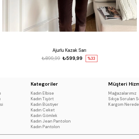
Ajurlu Kazak Sarı
₺899,99
₺599,99
%33
Kategoriler
Müşteri Hizm
ı
Kadın Elbise
Mağazalarımız
ı
Kadın Tişört
Sıkça Sorulan S
si
Kadın Büstiyer
Kargom Nerede
Kadın Ceket
Kadın Gömlek
Kadın Jean Pantolon
Kadın Pantolon