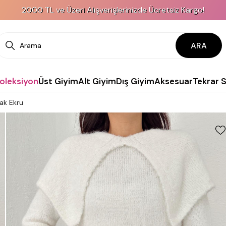
2000 TL ve Üzeri Alışverişlerinizde Ücretsiz Kargo!
ARA
Koleksiyon
Üst Giyim
Alt Giyim
Dış Giyim
Aksesuar
Tekrar 
ak Ekru