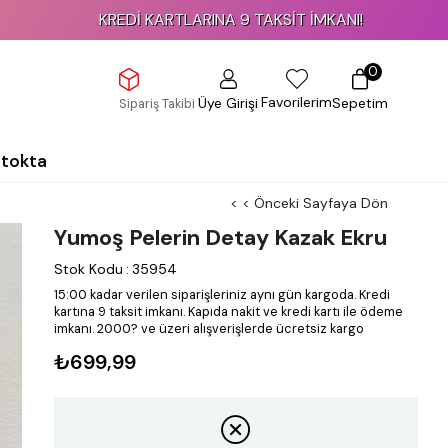
KREDİ KARTLARINA 9 TAKSİT İMKANI!
0
Favorilerim
Üye Girişi
Sepetim
Sipariş Takibi
Stokta
< < Önceki Sayfaya Dön
Yumoş Pelerin Detay Kazak Ekru
Stok Kodu
:
35954
15:00 kadar verilen siparişleriniz aynı gün kargoda.
Kredi
kartına 9 taksit imkanı.
Kapıda nakit ve kredi kartı ile ödeme
imkanı.
2000? ve üzeri alışverişlerde ücretsiz kargo
₺699,99