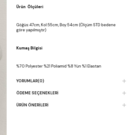
Ürün Ölçüleri
Göğüs:47cm, Kol:55cm, Boy:54cm (Ölçüm STD bedene
göre yapılmıştır)
Kumaş Bilgisi
%70 Polyester %21 Poliamid %8 Yün %1 Elastan
YORUMLAR
(0)
ÖDEME SEÇENEKLERI
ÜRÜN ÖNERILERI