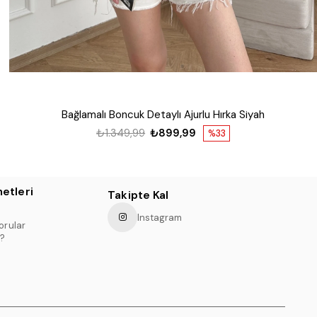
Bağlamalı Boncuk Detaylı Ajurlu Hırka Siyah
₺1.349,99
₺899,99
%33
etleri
Takipte Kal
Instagram
orular
?