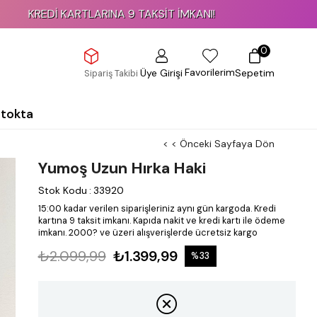
KARTLARINA 9 TAKSİT İMKANI!
0
Favorilerim
Üye Girişi
Sepetim
Sipariş Takibi
Stokta
< < Önceki Sayfaya Dön
Yumoş Uzun Hırka Haki
Stok Kodu
:
33920
15:00 kadar verilen siparişleriniz aynı gün kargoda.
Kredi
kartına 9 taksit imkanı.
Kapıda nakit ve kredi kartı ile ödeme
imkanı.
2000? ve üzeri alışverişlerde ücretsiz kargo
₺2.099,99
₺1.399,99
%
33
İndirim