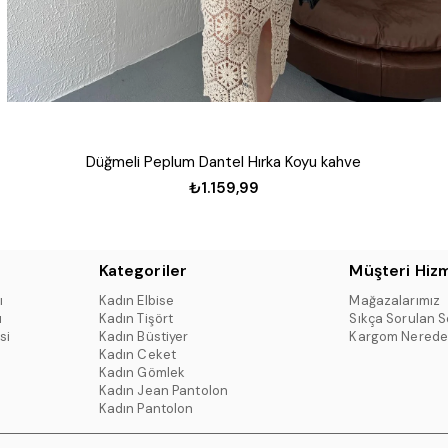
Düğmeli Peplum Dantel Hırka Koyu kahve
₺1.159,99
Kategoriler
Müşteri Hizm
ı
Kadın Elbise
Mağazalarımız
ı
Kadın Tişört
Sıkça Sorulan S
si
Kadın Büstiyer
Kargom Nerede
Kadın Ceket
Kadın Gömlek
Kadın Jean Pantolon
Kadın Pantolon