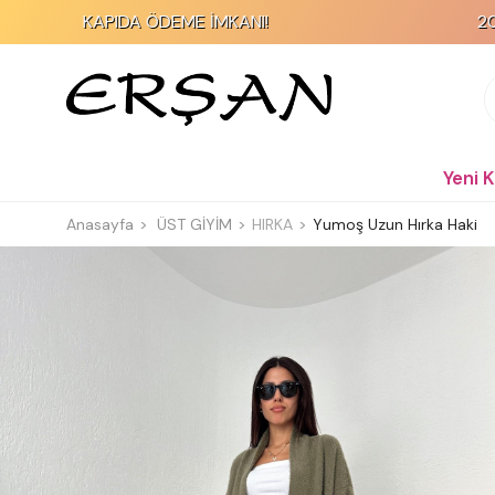
PIDA ÖDEME İMKANI!
2000 TL ve Üzer
Yeni 
Anasayfa
ÜST GİYİM
HIRKA
Yumoş Uzun Hırka Haki