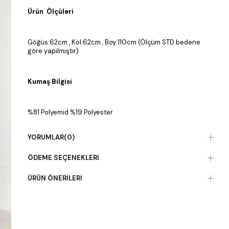
Ürün Ölçüleri
Göğüs:62cm , Kol:62cm , Boy:110cm (Ölçüm STD bedene
göre yapılmıştır)
Kumaş Bilgisi
%81 Polyemid %19 Polyester
YORUMLAR
(0)
ÖDEME SEÇENEKLERI
ÜRÜN ÖNERILERI