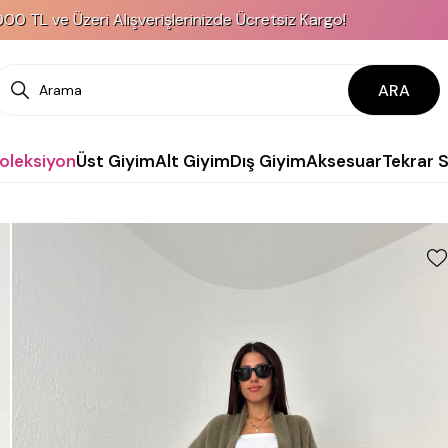
i Alışverişlerinizde Ücretsiz Kargo!
KREDİ 
ARA
Koleksiyon
Üst Giyim
Alt Giyim
Dış Giyim
Aksesuar
Tekrar 