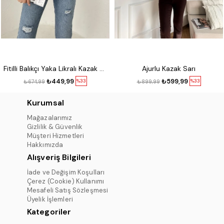
Fitilli Balıkçı Yaka Likralı Kazak Kırmızı
Ajurlu Kazak Sarı
₺449,99
₺599,99
%33
%33
₺674,99
₺899,99
Kurumsal
Mağazalarımız
Gizlilik & Güvenlik
Müşteri Hizmetleri
Hakkımızda
Alışveriş Bilgileri
İade ve Değişim Koşulları
Çerez (Cookie) Kullanımı
Mesafeli Satış Sözleşmesi
Üyelik İşlemleri
Kategoriler