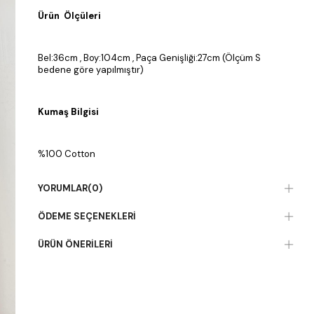
Ürün Ölçüleri
Bel:36cm , Boy:104cm , Paça Genişliği:27cm (Ölçüm S
bedene göre yapılmıştır)
Kumaş Bilgisi
%100 Cotton
YORUMLAR
(0)
ÖDEME SEÇENEKLERI
ÜRÜN ÖNERILERI