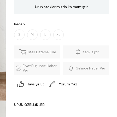
Ürün stoklarımızda kalmamıştır.
Beden
S
M
L
XL
İstek Listeme Ekle
Karşılaştır
Fiyat Düşünce Haber
Gelince Haber Ver
Ver
Tavsiye Et
Yorum Yaz
ÜRÜN ÖZELLIKLERI