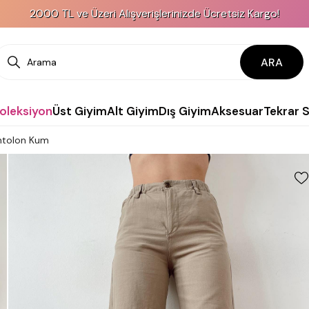
2000 TL ve Üzeri Alışverişlerinizde Ücretsiz Kargo!
ARA
Koleksiyon
Üst Giyim
Alt Giyim
Dış Giyim
Aksesuar
Tekrar 
antolon Kum