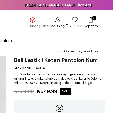
KREDİ KARTLARINA 9 TAKSİT İMKANI!
0
Favorilerim
Üye Girişi
Sepetim
Sipariş Takibi
Stokta
< < Önceki Sayfaya Dön
Beli Lastikli Keten Pantolon Kum
Stok Kodu
:
34664
15:00 kadar verilen siparişleriniz aynı gün kargoda.
Kredi
kartına 9 taksit imkanı.
Kapıda nakit ve kredi kartı ile ödeme
imkanı.
2000? ve üzeri alışverişlerde ücretsiz kargo
₺824,99
₺549,99
%
33
İndirim