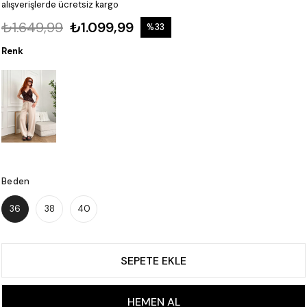
alışverişlerde ücretsiz kargo
₺1.649,99
₺1.099,99
%
33
İndirim
Renk
Beden
36
38
40