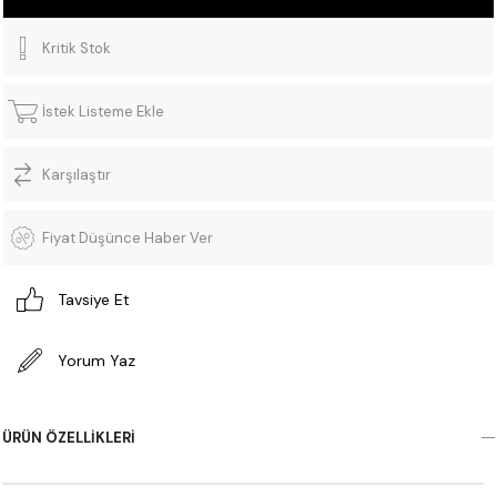
Kritik Stok
İstek Listeme Ekle
Karşılaştır
Fiyat Düşünce Haber Ver
Tavsiye Et
Yorum Yaz
ÜRÜN ÖZELLIKLERI