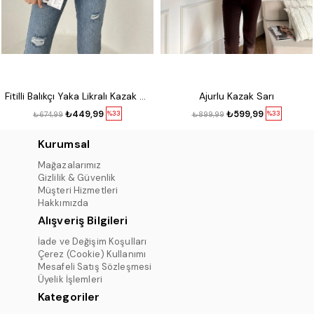
Fitilli Balıkçı Yaka Likralı Kazak Kırmızı
Ajurlu Kazak Sarı
₺449,99
₺599,99
%33
%33
₺674,99
₺899,99
Kurumsal
Mağazalarımız
Gizlilik & Güvenlik
Müşteri Hizmetleri
Hakkımızda
Alışveriş Bilgileri
İade ve Değişim Koşulları
Çerez (Cookie) Kullanımı
Mesafeli Satış Sözleşmesi
Üyelik İşlemleri
Kategoriler