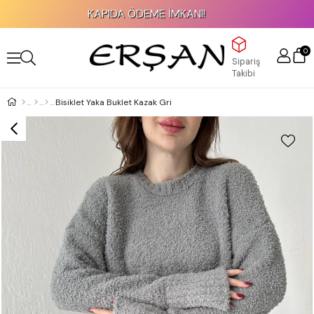
KAPIDA ÖDEME İMKANI!
0
Sipariş
Takibi
Bisiklet Yaka Buklet Kazak Gri