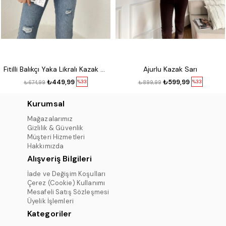
Fitilli Balıkçı Yaka Likralı Kazak Kırmızı
Ajurlu Kazak Sarı
₺449,99
₺599,99
%33
%33
₺674,99
₺899,99
Kurumsal
Mağazalarımız
Gizlilik & Güvenlik
Müşteri Hizmetleri
Hakkımızda
Alışveriş Bilgileri
İade ve Değişim Koşulları
Çerez (Cookie) Kullanımı
Mesafeli Satış Sözleşmesi
Üyelik İşlemleri
Kategoriler