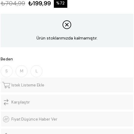
₺704,99
₺199,99
%
72
İndirim
Ürün stoklarımızda kalmamıştır.
Beden
S
M
L
İstek Listeme Ekle
Karşılaştır
Fiyat Düşünce Haber Ver