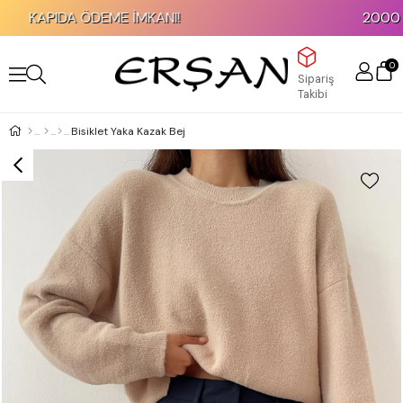
KAPIDA ÖDEME İMKANI!
2000 TL v
0
Sipariş
Takibi
Bisiklet Yaka Kazak Bej