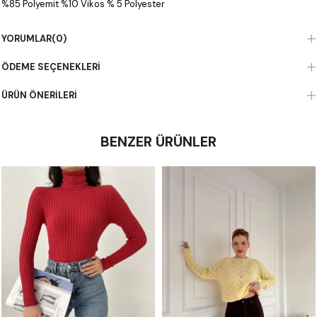
%85 Polyemit %10 Vikos % 5 Polyester
YORUMLAR
(0)
ÖDEME SEÇENEKLERI
ÜRÜN ÖNERILERI
BENZER ÜRÜNLER