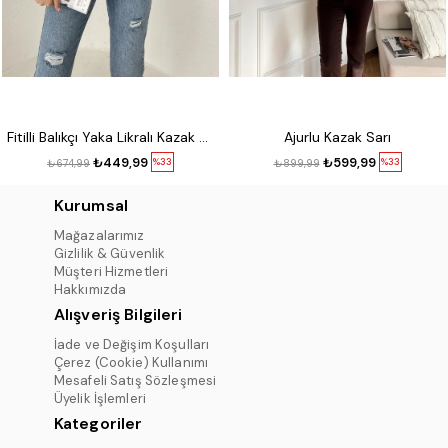
Fitilli Balıkçı Yaka Likralı Kazak Kırmızı
Ajurlu Kazak Sarı
₺449,99
₺599,99
%33
%33
₺674,99
₺899,99
Kurumsal
Mağazalarımız
Gizlilik & Güvenlik
Müşteri Hizmetleri
Hakkımızda
Alışveriş Bilgileri
İade ve Değişim Koşulları
Çerez (Cookie) Kullanımı
Mesafeli Satış Sözleşmesi
Üyelik İşlemleri
Kategoriler