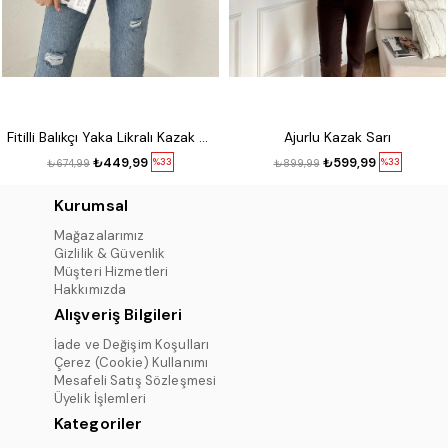
Fitilli Balıkçı Yaka Likralı Kazak Kırmızı
Ajurlu Kazak Sarı
₺449,99
₺599,99
%33
%33
₺674,99
₺899,99
Kurumsal
Mağazalarımız
Gizlilik & Güvenlik
Müşteri Hizmetleri
Hakkımızda
Alışveriş Bilgileri
İade ve Değişim Koşulları
Çerez (Cookie) Kullanımı
Mesafeli Satış Sözleşmesi
Üyelik İşlemleri
Kategoriler