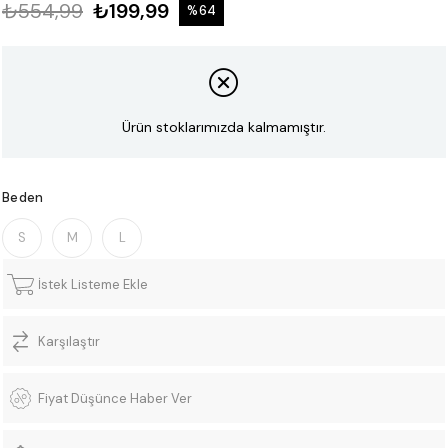
₺554,99
₺199,99
%
64
İndirim
Ürün stoklarımızda kalmamıştır.
Beden
S
M
L
İstek Listeme Ekle
Karşılaştır
Fiyat Düşünce Haber Ver