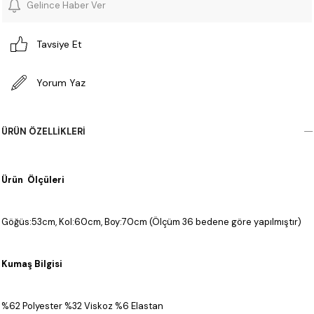
Gelince Haber Ver
Tavsiye Et
Yorum Yaz
ÜRÜN ÖZELLIKLERI
Ürün Ölçüleri
Göğüs:53cm, Kol:60cm, Boy:70cm (Ölçüm 36 bedene göre yapılmıştır)
Kumaş Bilgisi
%62 Polyester %32 Viskoz %6 Elastan