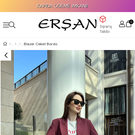
KAPIDA ÖDEME İMKANI!
0
Sipariş
Takibi
Blazer Ceket Bordo