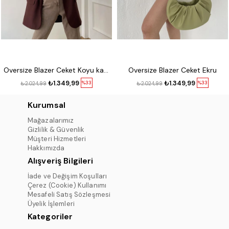
Oversize Blazer Ceket Koyu kahve
Oversize Blazer Ceket Ekru
₺1.349,99
₺1.349,99
%33
%33
₺2.024,99
₺2.024,99
Kurumsal
Mağazalarımız
Gizlilik & Güvenlik
Müşteri Hizmetleri
Hakkımızda
Alışveriş Bilgileri
İade ve Değişim Koşulları
Çerez (Cookie) Kullanımı
Mesafeli Satış Sözleşmesi
Üyelik İşlemleri
Kategoriler