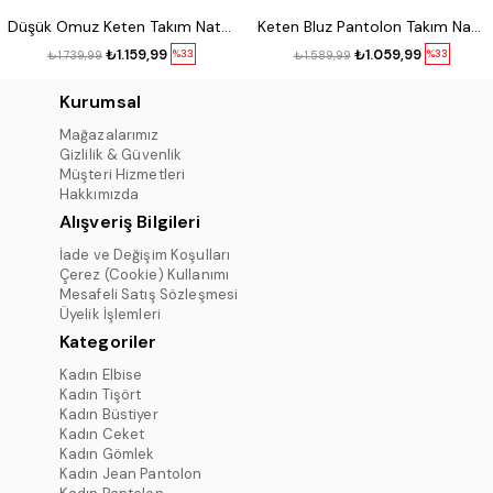
Düşük Omuz Keten Takım Naturel
Keten Bluz Pantolon Takım Naturel
₺1.159,99
₺1.059,99
%33
%33
₺1.739,99
₺1.589,99
Kurumsal
Mağazalarımız
Gizlilik & Güvenlik
Müşteri Hizmetleri
Hakkımızda
Alışveriş Bilgileri
İade ve Değişim Koşulları
Çerez (Cookie) Kullanımı
Mesafeli Satış Sözleşmesi
Üyelik İşlemleri
Kategoriler
Kadın Elbise
Kadın Tişört
Kadın Büstiyer
Kadın Ceket
Kadın Gömlek
Kadın Jean Pantolon