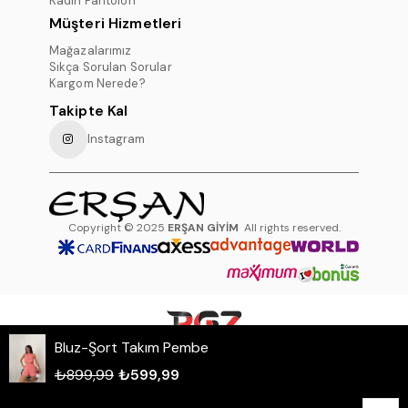
Kadın Pantolon
Müşteri Hizmetleri
Mağazalarımız
Sıkça Sorulan Sorular
Kargom Nerede?
Takipte Kal
Instagram
Copyright © 2025
ERŞAN GİYİM
All rights reserved.
Bluz-Şort Takım Pembe
WHATSAPP DESTEK HATTI
₺899,99
₺599,99