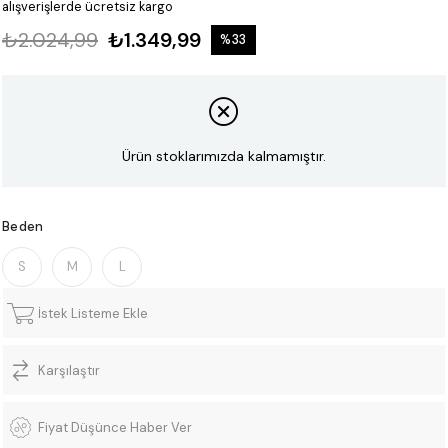
alışverişlerde ücretsiz kargo
₺2.024,99
₺1.349,99
%
33
İndirim
Ürün stoklarımızda kalmamıştır.
Beden
S
M
L
İstek Listeme Ekle
Karşılaştır
Fiyat Düşünce Haber Ver