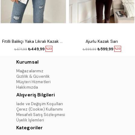
Fitilli Balıkçı Yaka Likralı Kazak Kırmızı
Ajurlu Kazak Sarı
₺449,99
₺599,99
%33
%33
₺674,99
₺899,99
Kurumsal
Mağazalarımız
Gizlilik & Güvenlik
Müşteri Hizmetleri
Hakkımızda
Alışveriş Bilgileri
İade ve Değişim Koşulları
Çerez (Cookie) Kullanımı
Mesafeli Satış Sözleşmesi
Üyelik İşlemleri
Kategoriler