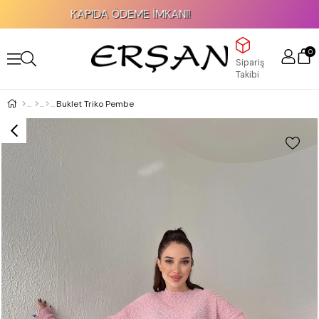
KAPIDA ÖDEME İMKANI!
0
Sipariş
Takibi
Buklet Triko Pembe