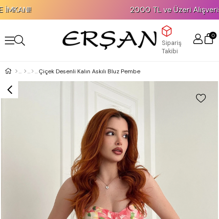
KANI!
2000 TL ve Üzeri Alışverişler
0
Sipariş
Takibi
Çiçek Desenli Kalın Askılı Bluz Pembe