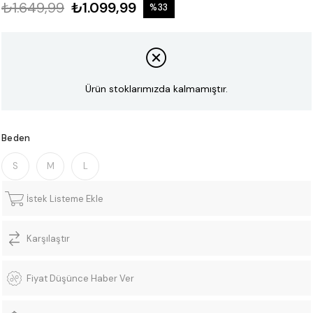
₺1.649,99
₺1.099,99
%
33
İndirim
Ürün stoklarımızda kalmamıştır.
Beden
S
M
L
İstek Listeme Ekle
Karşılaştır
Fiyat Düşünce Haber Ver