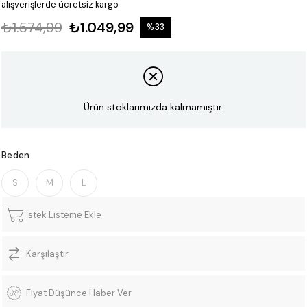
alışverişlerde ücretsiz kargo
₺1.574,99
₺1.049,99
%
33
İndirim
Ürün stoklarımızda kalmamıştır.
Beden
S
M
L
İstek Listeme Ekle
Karşılaştır
Fiyat Düşünce Haber Ver