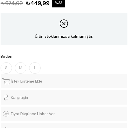
₺674,99
₺449,99
%
33
İndirim
Ürün stoklarımızda kalmamıştır.
Beden
S
M
L
İstek Listeme Ekle
Karşılaştır
Fiyat Düşünce Haber Ver