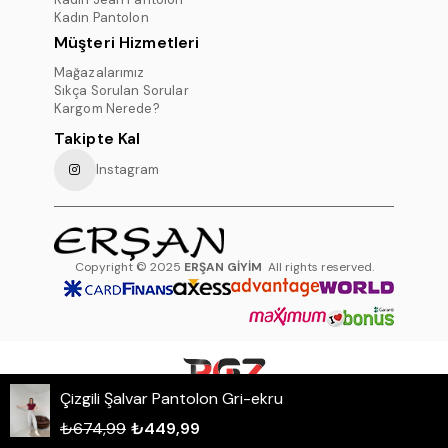
Kadın Pantolon
Müşteri Hizmetleri
Mağazalarımız
Sıkça Sorulan Sorular
Kargom Nerede?
Takipte Kal
Instagram
Copyright © 2025
ERŞAN GİYİM
All rights reserved.
Çizgili Şalvar Pantolon Gri-ekru
WHATSAPP DESTEK HATTI
₺674,99
₺449,99