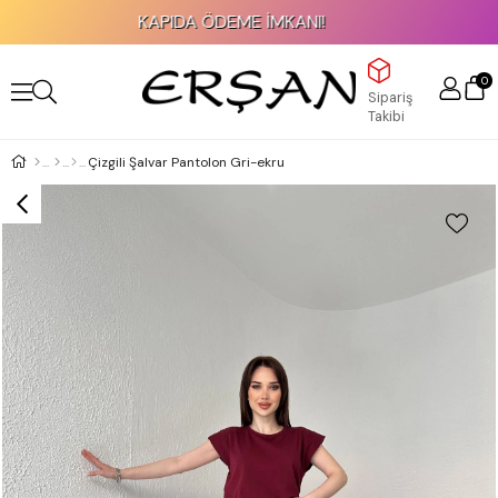
KAPIDA ÖDEME İMKANI!
0
Sipariş
Takibi
Çizgili Şalvar Pantolon Gri-ekru