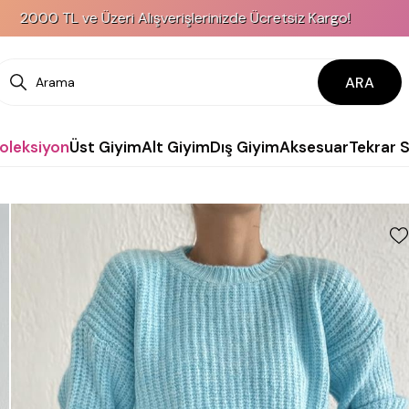
L ve Üzeri Alışverişlerinizde Ücretsiz Kargo!
ARA
Koleksiyon
Üst Giyim
Alt Giyim
Dış Giyim
Aksesuar
Tekrar 