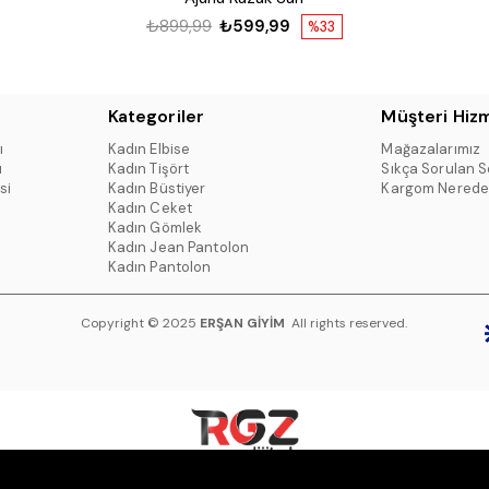
₺899,99
₺599,99
%33
Kategoriler
Müşteri Hizm
ı
Kadın Elbise
Mağazalarımız
ı
Kadın Tişört
Sıkça Sorulan S
si
Kadın Büstiyer
Kargom Nerede
Kadın Ceket
Kadın Gömlek
Kadın Jean Pantolon
Kadın Pantolon
Copyright © 2025
ERŞAN GİYİM
All rights reserved.