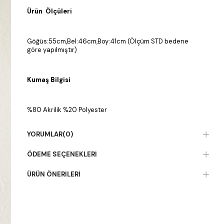
Ürün Ölçüleri
Göğüs:55cm,Bel:46cm,Boy:41cm (Ölçüm STD bedene
göre yapılmıştır)
Kumaş Bilgisi
%80 Akrilik %20 Polyester
YORUMLAR
(0)
ÖDEME SEÇENEKLERI
ÜRÜN ÖNERILERI