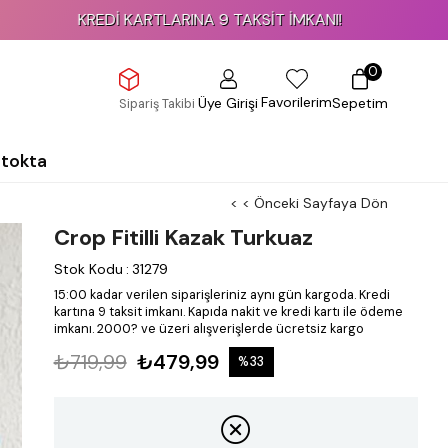
KREDİ KARTLARINA 9 TAKSİT İMKANI!
0
Favorilerim
Üye Girişi
Sepetim
Sipariş Takibi
Stokta
< < Önceki Sayfaya Dön
Crop Fitilli Kazak Turkuaz
Stok Kodu
:
31279
15:00 kadar verilen siparişleriniz aynı gün kargoda.
Kredi
kartına 9 taksit imkanı.
Kapıda nakit ve kredi kartı ile ödeme
imkanı.
2000? ve üzeri alışverişlerde ücretsiz kargo
₺719,99
₺479,99
%
33
İndirim