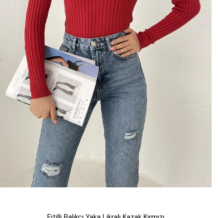
Fitilli Balıkçı Yaka Likralı Kazak Kırmızı