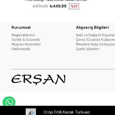
₺674,99
₺449,99
%33
Kurumsal
Alışveriş Bilgileri
Mağazalarımız
İade ve Değişim Koşullar
Gizlilik & Güvenlik
Çerez (Cookie) Kullanım
Müşteri Hizmetleri
Mesafeli Satış Sözleşme
Hakkımızda
Üyelik İşlemleri
WHATSAPP DESTEK HATTI
Crop Fitilli Kazak Turkuaz