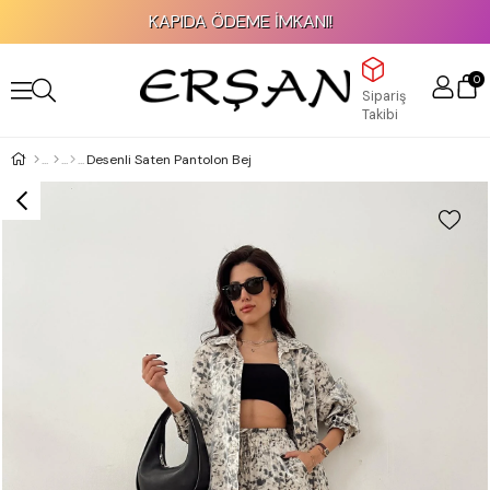
KAPIDA ÖDEME İMKANI!
0
Sipariş
Takibi
Desenli Saten Pantolon Bej