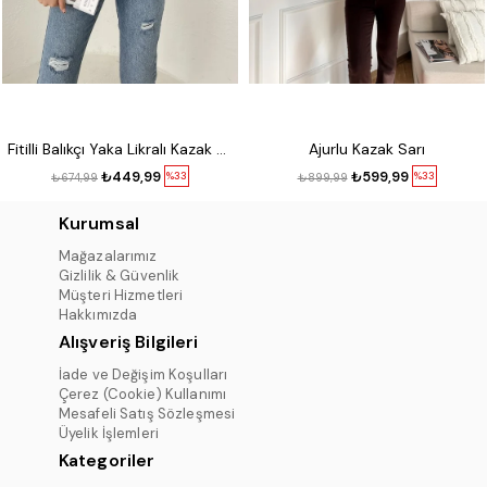
Fitilli Balıkçı Yaka Likralı Kazak Kırmızı
Ajurlu Kazak Sarı
₺449,99
₺599,99
%33
%33
₺674,99
₺899,99
Kurumsal
Mağazalarımız
Gizlilik & Güvenlik
Müşteri Hizmetleri
Hakkımızda
Alışveriş Bilgileri
İade ve Değişim Koşulları
Çerez (Cookie) Kullanımı
Mesafeli Satış Sözleşmesi
Üyelik İşlemleri
Kategoriler