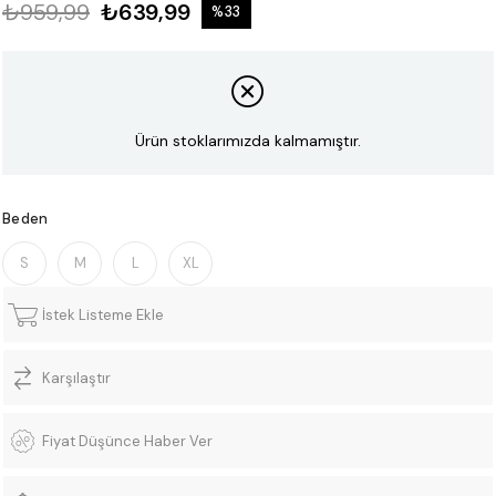
₺959,99
₺639,99
%
33
İndirim
Ürün stoklarımızda kalmamıştır.
Beden
S
M
L
XL
İstek Listeme Ekle
Karşılaştır
Fiyat Düşünce Haber Ver