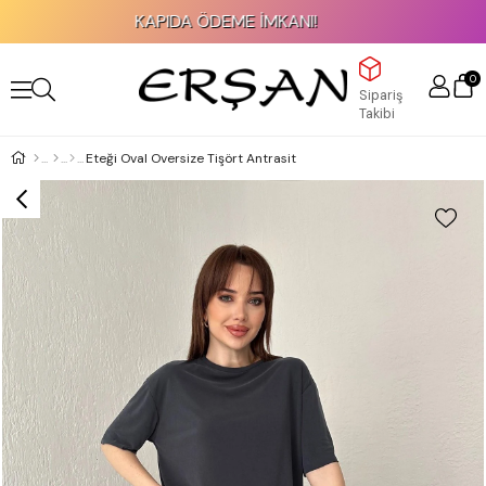
KAPIDA ÖDEME İMKANI!
0
Sipariş
Takibi
Eteği Oval Oversize Tişört Antrasit