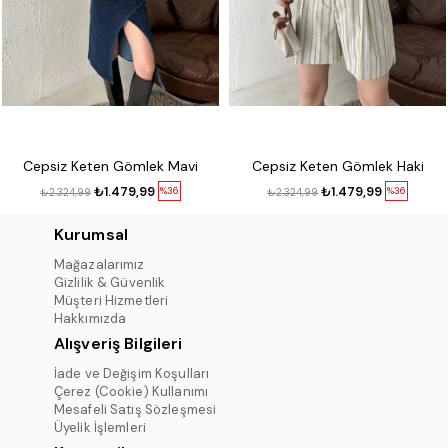
Cepsiz Keten Gömlek Mavi
Cepsiz Keten Gömlek Haki
₺1.479,99
₺1.479,99
%36
%36
₺2.324,99
₺2.324,99
Kurumsal
Mağazalarımız
Gizlilik & Güvenlik
Müşteri Hizmetleri
Hakkımızda
Alışveriş Bilgileri
İade ve Değişim Koşulları
Çerez (Cookie) Kullanımı
Mesafeli Satış Sözleşmesi
Üyelik İşlemleri