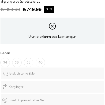
alışverişlerde ücretsiz kargo
₺1.124,99
₺749,99
%
33
İndirim
Ürün stoklarımızda kalmamıştır.
Beden
34
36
38
40
İstek Listeme Ekle
Karşılaştır
Fiyat Düşünce Haber Ver