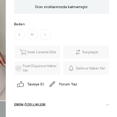
Ürün stoklarımızda kalmamıştır.
Beden
S
M
L
İstek Listeme Ekle
Karşılaştır
Fiyat Düşünce Haber
Gelince Haber Ver
Ver
Tavsiye Et
Yorum Yaz
ÜRÜN ÖZELLIKLERI