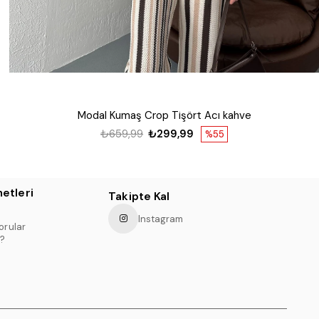
Modal Kumaş Crop Tişört Acı kahve
₺659,99
₺299,99
%55
etleri
Takipte Kal
Instagram
orular
?