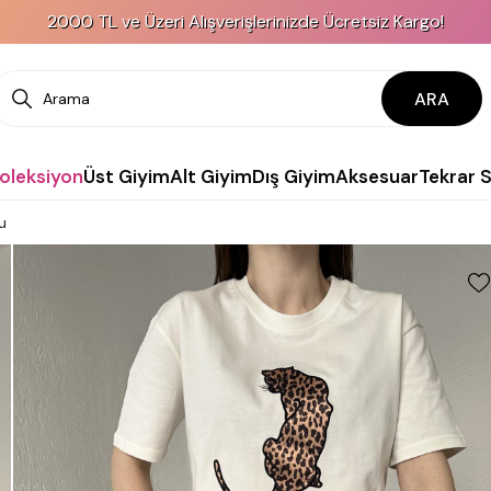
000 TL ve Üzeri Alışverişlerinizde Ücretsiz Kargo!
ARA
Koleksiyon
Üst Giyim
Alt Giyim
Dış Giyim
Aksesuar
Tekrar 
u