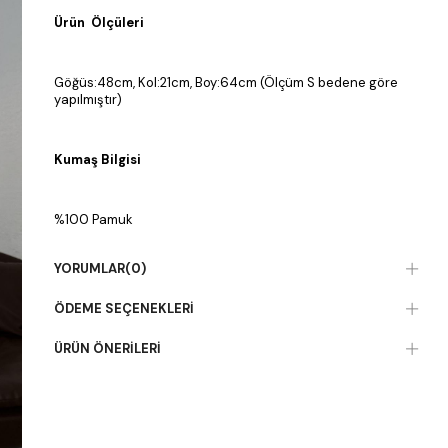
Ürün Ölçüleri
Göğüs:48cm, Kol:21cm, Boy:64cm (Ölçüm S bedene göre
yapılmıştır)
Kumaş Bilgisi
%100 Pamuk
YORUMLAR
(0)
ÖDEME SEÇENEKLERI
ÜRÜN ÖNERILERI