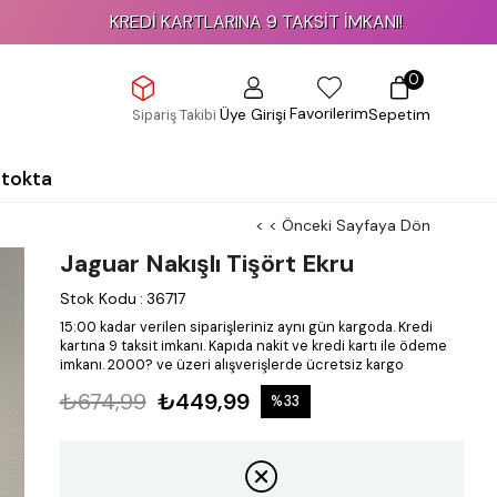
KREDİ KARTLARINA 9 TAKSİT İMKANI!
0
Favorilerim
Üye Girişi
Sepetim
Sipariş Takibi
Stokta
< < Önceki Sayfaya Dön
Jaguar Nakışlı Tişört Ekru
Stok Kodu
:
36717
15:00 kadar verilen siparişleriniz aynı gün kargoda.
Kredi
kartına 9 taksit imkanı.
Kapıda nakit ve kredi kartı ile ödeme
imkanı.
2000? ve üzeri alışverişlerde ücretsiz kargo
₺674,99
₺449,99
%
33
İndirim