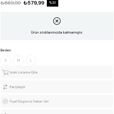
₺869,99
₺579,99
%
33
İndirim
Ürün stoklarımızda kalmamıştır.
Beden
S
M
L
İstek Listeme Ekle
Karşılaştır
Fiyat Düşünce Haber Ver