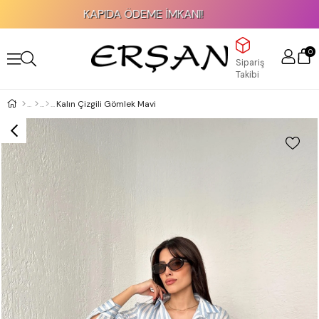
KAPIDA ÖDEME İMKANI!
0
Sipariş
Takibi
Kalın Çizgili Gömlek Mavi