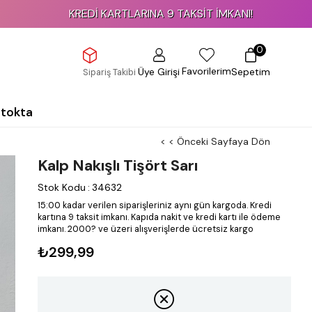
KREDİ KARTLARINA 9 TAKSİT İMKANI!
0
Favorilerim
Üye Girişi
Sepetim
Sipariş Takibi
Stokta
< < Önceki Sayfaya Dön
Kalp Nakışlı Tişört Sarı
Stok Kodu
:
34632
15:00 kadar verilen siparişleriniz aynı gün kargoda.
Kredi
kartına 9 taksit imkanı.
Kapıda nakit ve kredi kartı ile ödeme
imkanı.
2000? ve üzeri alışverişlerde ücretsiz kargo
₺299,99