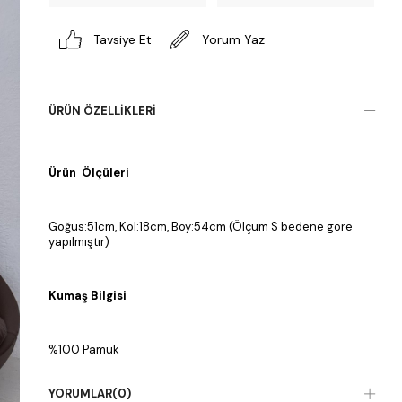
Tavsiye Et
Yorum Yaz
ÜRÜN ÖZELLIKLERI
Ürün Ölçüleri
Göğüs:51cm, Kol:18cm, Boy:54cm (Ölçüm S bedene göre
yapılmıştır)
Kumaş Bilgisi
%100 Pamuk
YORUMLAR
(0)