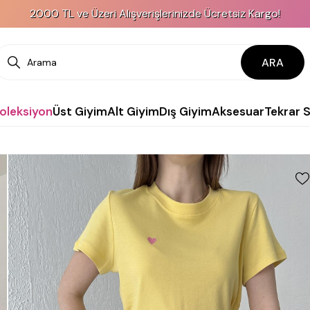
2000 TL ve Üzeri Alışverişlerinizde Ücretsiz Kargo!
ARA
Koleksiyon
Üst Giyim
Alt Giyim
Dış Giyim
Aksesuar
Tekrar 