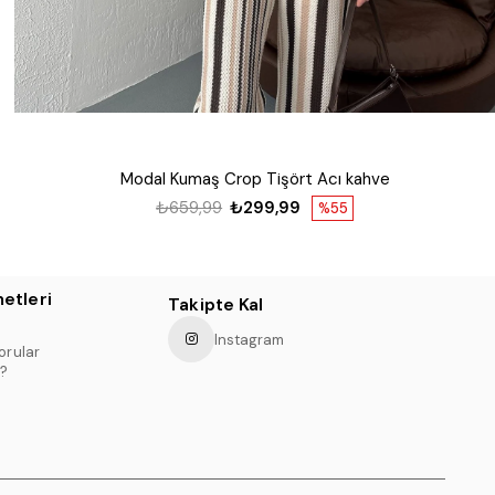
Modal Kumaş Crop Tişört Acı kahve
₺659,99
₺299,99
%55
etleri
Takipte Kal
Instagram
orular
?