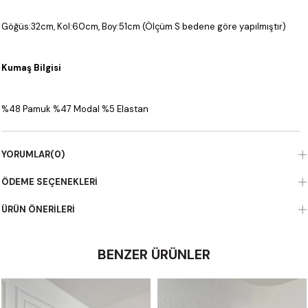
Göğüs:32cm, Kol:60cm, Boy:51cm (Ölçüm S bedene göre yapılmıştır)
Kumaş Bilgisi
%48 Pamuk %47 Modal %5 Elastan
YORUMLAR
(0)
ÖDEME SEÇENEKLERI
ÜRÜN ÖNERILERI
BENZER ÜRÜNLER