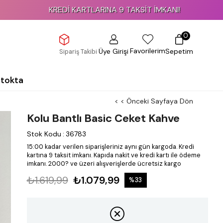
KREDİ KARTLARINA 9 TAKSİT İMKANI!
0
Favorilerim
Üye Girişi
Sepetim
Sipariş Takibi
Stokta
< < Önceki Sayfaya Dön
Kolu Bantlı Basic Ceket Kahve
Stok Kodu
:
36783
15:00 kadar verilen siparişleriniz aynı gün kargoda.
Kredi
kartına 9 taksit imkanı.
Kapıda nakit ve kredi kartı ile ödeme
imkanı.
2000? ve üzeri alışverişlerde ücretsiz kargo
₺1.619,99
₺1.079,99
%
33
İndirim