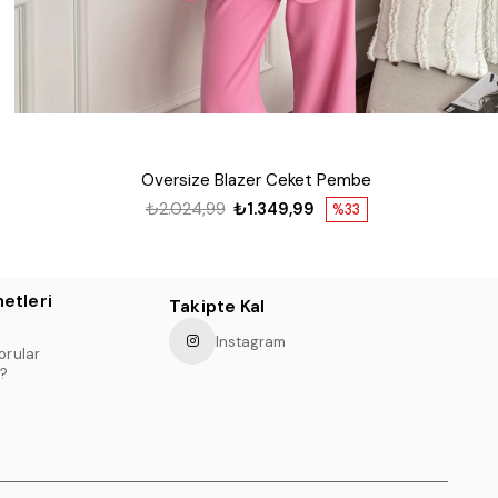
Oversize Blazer Ceket Pembe
₺2.024,99
₺1.349,99
%33
etleri
Takipte Kal
Instagram
orular
?