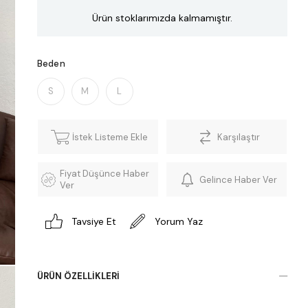
Ürün stoklarımızda kalmamıştır.
Beden
S
M
L
İstek Listeme Ekle
Karşılaştır
Fiyat Düşünce Haber
Gelince Haber Ver
Ver
Tavsiye Et
Yorum Yaz
ÜRÜN ÖZELLIKLERI