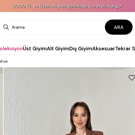
 TL ve Üzeri Alışverişlerinizde Ücretsiz Kargo!
ARA
Koleksiyon
Üst Giyim
Alt Giyim
Dış Giyim
Aksesuar
Tekrar 
ahve