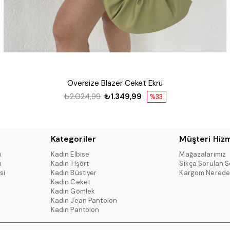
Oversize Blazer Ceket Ekru
₺2.024,99
₺1.349,99
%33
Kategoriler
Müşteri Hizm
ı
Kadın Elbise
Mağazalarımız
ı
Kadın Tişört
Sıkça Sorulan S
si
Kadın Büstiyer
Kargom Nerede
Kadın Ceket
Kadın Gömlek
Kadın Jean Pantolon
Kadın Pantolon