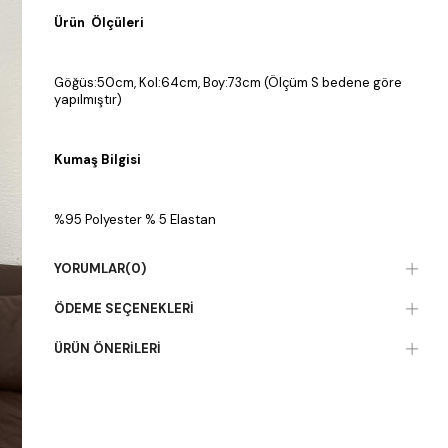
Ürün Ölçüleri
Göğüs:50cm, Kol:64cm, Boy:73cm (Ölçüm S bedene göre
yapılmıştır)
Kumaş Bilgisi
%95 Polyester % 5 Elastan
YORUMLAR
(0)
ÖDEME SEÇENEKLERI
ÜRÜN ÖNERILERI