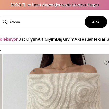
2000 TL ve Üzeri Alışverişlerinizde Ücretsiz Kargo!
ARA
Koleksiyon
Üst Giyim
Alt Giyim
Dış Giyim
Aksesuar
Tekrar 
u