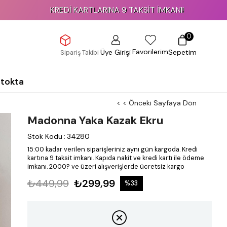
KREDİ KARTLARINA 9 TAKSİT İMKANI!
0
Favorilerim
Üye Girişi
Sepetim
Sipariş Takibi
Stokta
< < Önceki Sayfaya Dön
Madonna Yaka Kazak Ekru
Stok Kodu
:
34280
15:00 kadar verilen siparişleriniz aynı gün kargoda.
Kredi
kartına 9 taksit imkanı.
Kapıda nakit ve kredi kartı ile ödeme
imkanı.
2000? ve üzeri alışverişlerde ücretsiz kargo
₺449,99
₺299,99
%
33
İndirim