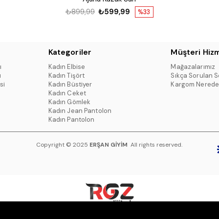
₺899,99
₺599,99
%33
Kategoriler
Müşteri Hizm
ı
Kadın Elbise
Mağazalarımız
ı
Kadın Tişört
Sıkça Sorulan S
si
Kadın Büstiyer
Kargom Nerede
Kadın Ceket
Kadın Gömlek
Kadın Jean Pantolon
Kadın Pantolon
Copyright © 2025
ERŞAN GİYİM
All rights reserved.