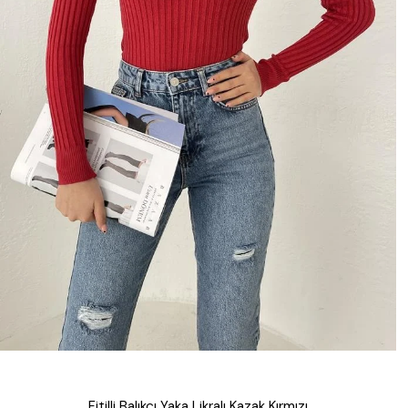
Fitilli Balıkçı Yaka Likralı Kazak Kırmızı