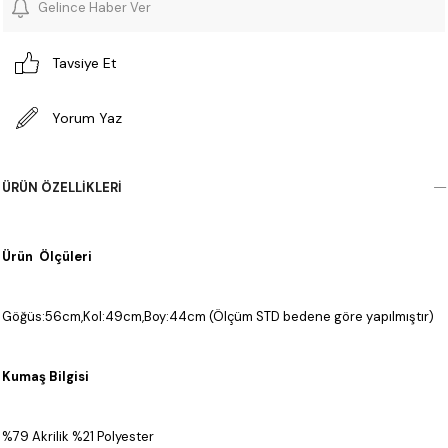
Gelince Haber Ver
Tavsiye Et
Yorum Yaz
ÜRÜN ÖZELLIKLERI
Ürün Ölçüleri
Göğüs:56cm,Kol:49cm,Boy:44cm (Ölçüm STD bedene göre yapılmıştır)
Kumaş Bilgisi
%79 Akrilik %21 Polyester