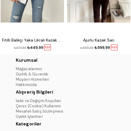
Fitilli Balıkçı Yaka Likralı Kazak Kırmızı
Ajurlu Kazak Sarı
₺449,99
₺599,99
%33
%33
₺674,99
₺899,99
Kurumsal
Mağazalarımız
Gizlilik & Güvenlik
Müşteri Hizmetleri
Hakkımızda
Alışveriş Bilgileri
İade ve Değişim Koşulları
Çerez (Cookie) Kullanımı
Mesafeli Satış Sözleşmesi
Üyelik İşlemleri
Kategoriler