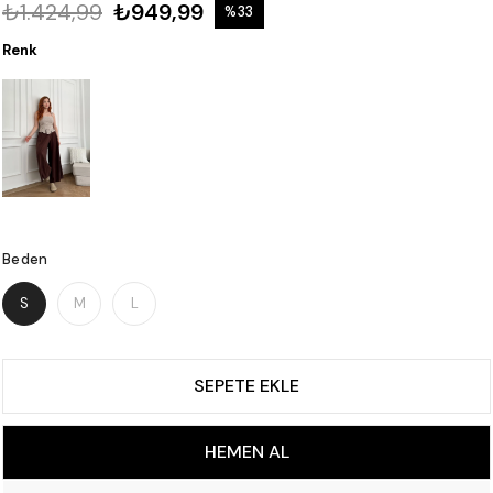
₺1.424,99
₺949,99
%
33
İndirim
Renk
Beden
S
M
L