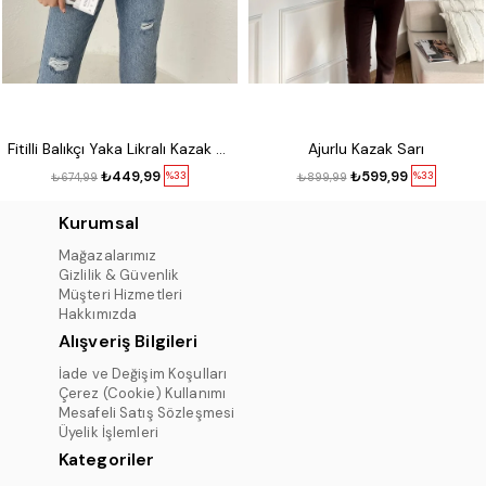
Fitilli Balıkçı Yaka Likralı Kazak Kırmızı
Ajurlu Kazak Sarı
₺449,99
₺599,99
%33
%33
₺674,99
₺899,99
Kurumsal
Mağazalarımız
Gizlilik & Güvenlik
Müşteri Hizmetleri
Hakkımızda
Alışveriş Bilgileri
İade ve Değişim Koşulları
Çerez (Cookie) Kullanımı
Mesafeli Satış Sözleşmesi
Üyelik İşlemleri
Kategoriler