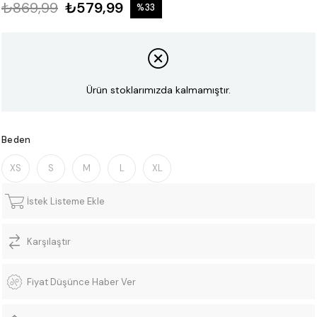
₺869,99
₺579,99
%
33
İndirim
Ürün stoklarımızda kalmamıştır.
Beden
XS
S
M
L
XL
İstek Listeme Ekle
Karşılaştır
Fiyat Düşünce Haber Ver