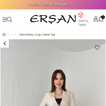
KAPIDA ÖDEME İMKANI!
0
Sipariş
Takibi
Toka Detay Crop Ceket Taş