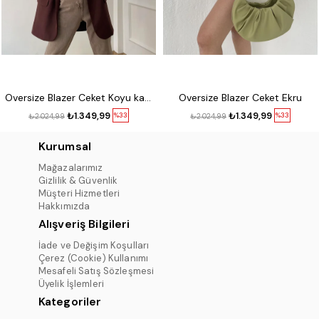
Oversize Blazer Ceket Koyu kahve
Oversize Blazer Ceket Ekru
₺1.349,99
₺1.349,99
%33
%33
₺2.024,99
₺2.024,99
Kurumsal
Mağazalarımız
Gizlilik & Güvenlik
Müşteri Hizmetleri
Hakkımızda
Alışveriş Bilgileri
İade ve Değişim Koşulları
Çerez (Cookie) Kullanımı
Mesafeli Satış Sözleşmesi
Üyelik İşlemleri
Kategoriler