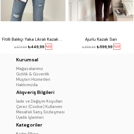
Fitilli Balıkçı Yaka Likralı Kazak Kırmızı
Ajurlu Kazak Sarı
₺449,99
₺599,99
%33
%33
₺674,99
₺899,99
Kurumsal
Mağazalarımız
Gizlilik & Güvenlik
Müşteri Hizmetleri
Hakkımızda
Alışveriş Bilgileri
İade ve Değişim Koşulları
Çerez (Cookie) Kullanımı
Mesafeli Satış Sözleşmesi
Üyelik İşlemleri
Kategoriler
Kadın Elbise