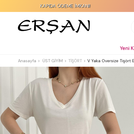
KAPIDA ÖDEME İMKANI!
Yeni 
Anasayfa
ÜST GİYİM
TİŞÖRT
V Yaka Oversize Tişört 