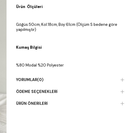
Ürün Ölçüleri
Göğüs:50cm, Kol:18cm, Boy:61cm (Ölçüm S bedene göre
yapılmıştır)
Kumaş Bilgisi
%80 Modal %20 Polyester
YORUMLAR
(0)
ÖDEME SEÇENEKLERI
ÜRÜN ÖNERILERI