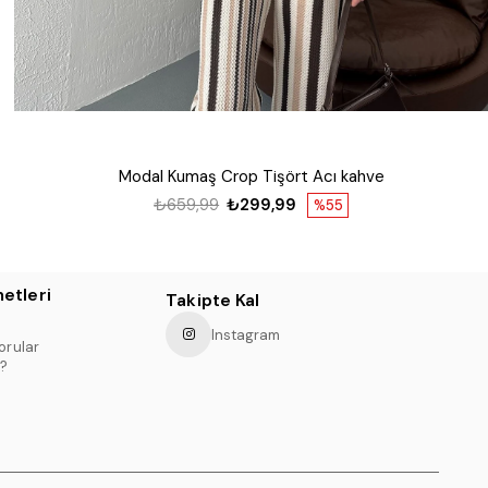
Modal Kumaş Crop Tişört Acı kahve
₺659,99
₺299,99
%55
etleri
Takipte Kal
Instagram
orular
?