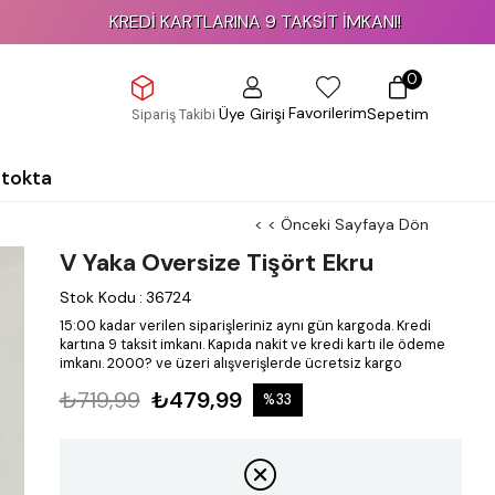
KREDİ KARTLARINA 9 TAKSİT İMKANI!
0
Favorilerim
Üye Girişi
Sepetim
Sipariş Takibi
Stokta
< < Önceki Sayfaya Dön
V Yaka Oversize Tişört Ekru
Stok Kodu
:
36724
15:00 kadar verilen siparişleriniz aynı gün kargoda.
Kredi
kartına 9 taksit imkanı.
Kapıda nakit ve kredi kartı ile ödeme
imkanı.
2000? ve üzeri alışverişlerde ücretsiz kargo
₺719,99
₺479,99
%
33
İndirim