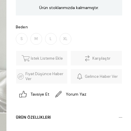
Ürün stoklarımızda kalmamıştır.
Beden
S
M
L
XL
İstek Listeme Ekle
Karşılaştır
Fiyat Düşünce Haber
Gelince Haber Ver
Ver
Tavsiye Et
Yorum Yaz
ÜRÜN ÖZELLIKLERI