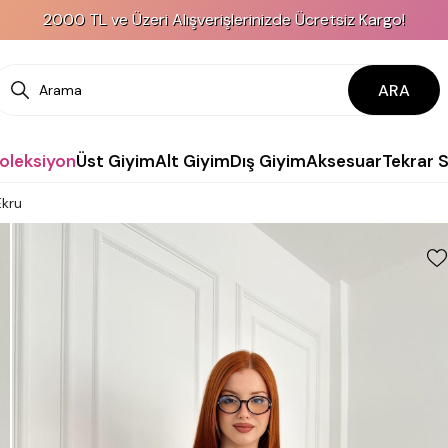
2000 TL ve Üzeri Alışverişlerinizde Ücretsiz Kargo!
ARA
Koleksiyon
Üst Giyim
Alt Giyim
Dış Giyim
Aksesuar
Tekrar 
Ekru