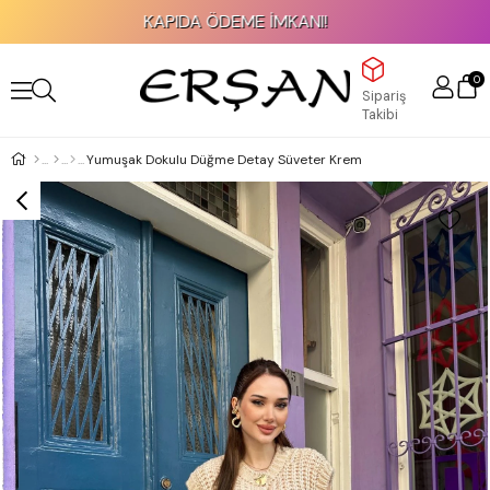
KAPIDA ÖDEME İMKANI!
0
Sipariş
Takibi
Yumuşak Dokulu Düğme Detay Süveter Krem